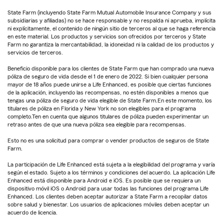
State Farm (incluyendo State Farm Mutual Automobile Insurance Company y sus
subsidiarias y afiliadas) no se hace responsable y no respalda ni aprueba, implícita
ni explícitamente, el contenido de ningún sitio de terceros al que se haga referencia
en este material. Los productos y servicios son ofrecidos por terceros y State
Farm no garantiza la mercantabilidad, la idoneidad ni la calidad de los productos y
servicios de terceros.
Beneficio disponible para los clientes de State Farm que han comprado una nueva
póliza de seguro de vida desde el 1 de enero de 2022. Si bien cualquier persona
mayor de 18 años puede unirse a Life Enhanced, es posible que ciertas funciones
de la aplicación, incluyendo las recompensas, no estén disponibles a menos que
tengas una póliza de seguro de vida elegible de State Farm.En este momento, los
titulares de póliza en Florida y New York no son elegibles para el programa
completo.Ten en cuenta que algunos titulares de póliza pueden experimentar un
retraso antes de que una nueva póliza sea elegible para recompensas.
Esto no es una solicitud para comprar o vender productos de seguros de State
Farm.
La participación de Life Enhanced está sujeta a la elegibilidad del programa y varía
según el estado. Sujeto a los términos y condiciones del acuerdo. La aplicación Life
Enhanced está disponible para Android e iOS. Es posible que se requiera un
dispositivo móvil iOS o Android para usar todas las funciones del programa Life
Enhanced. Los clientes deben aceptar autorizar a State Farm a recopilar datos
sobre salud y bienestar. Los usuarios de aplicaciones móviles deben aceptar un
acuerdo de licencia.