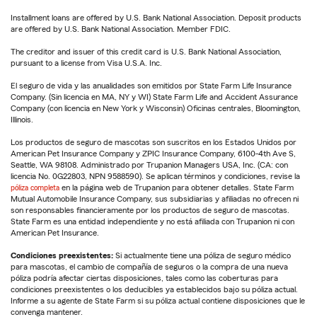
Installment loans are offered by U.S. Bank National Association. Deposit products
are offered by U.S. Bank National Association. Member FDIC.
The creditor and issuer of this credit card is U.S. Bank National Association,
pursuant to a license from Visa U.S.A. Inc.
El seguro de vida y las anualidades son emitidos por State Farm Life Insurance
Company. (Sin licencia en MA, NY y WI) State Farm Life and Accident Assurance
Company (con licencia en New York y Wisconsin) Oficinas centrales, Bloomington,
Illinois.
Los productos de seguro de mascotas son suscritos en los Estados Unidos por
American Pet Insurance Company y ZPIC Insurance Company, 6100-4th Ave S,
Seattle, WA 98108. Administrado por Trupanion Managers USA, Inc. (CA: con
licencia No. 0G22803, NPN 9588590). Se aplican términos y condiciones, revise la
póliza completa
en la página web de Trupanion para obtener detalles. State Farm
Mutual Automobile Insurance Company, sus subsidiarias y afiliadas no ofrecen ni
son responsables financieramente por los productos de seguro de mascotas.
State Farm es una entidad independiente y no está afiliada con Trupanion ni con
American Pet Insurance.
Condiciones preexistentes:
Si actualmente tiene una póliza de seguro médico
para mascotas, el cambio de compañía de seguros o la compra de una nueva
póliza podría afectar ciertas disposiciones, tales como las coberturas para
condiciones preexistentes o los deducibles ya establecidos bajo su póliza actual.
Informe a su agente de State Farm si su póliza actual contiene disposiciones que le
convenga mantener.