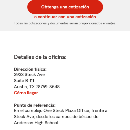
postal
postal
Obtenga una cotización
de
de
5
5
o continuar con una cotización
dígitos
dígitos
Todas las cotizaciones y documentos serán proporcionados en inglés.
Detalles de la oficina:
Dirección física:
3933 Steck Ave
Suite B-111
Austin
,
TX
78759-8648
Cómo llegar
Punto de referencia:
En el complejo One Steck Plaza Office, frente a
Steck Ave, desde los campos de béisbol de
Anderson High School.