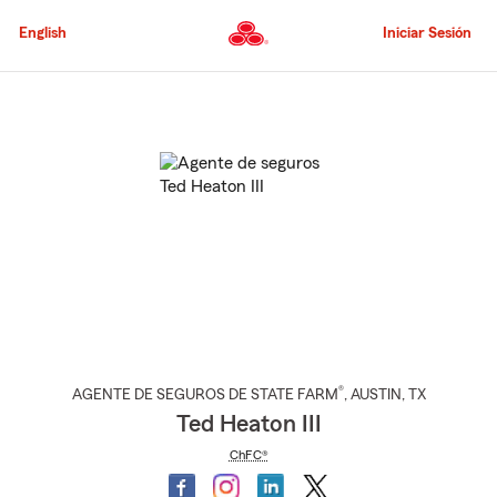
Pasar
al
English
Iniciar Sesión
contenido
principal
Comienzo
del
contenido
principal
®
AGENTE DE SEGUROS DE STATE FARM
,
AUSTIN
, TX
Ted Heaton III
ChFC®