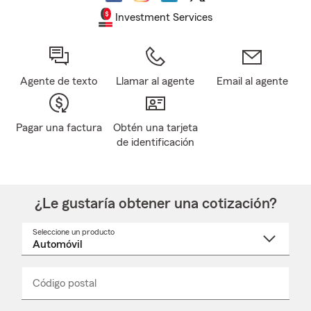
Investment Services
Agente de texto
Llamar al agente
Email al agente
Pagar una factura
Obtén una tarjeta
de identificación
¿Le gustaría obtener una cotización?
Seleccione un producto
Seleccione
un
nombre
de
producto
del
Código postal
Ingresa
Ingresa
_____
menú
un
un
desplegable
código
código